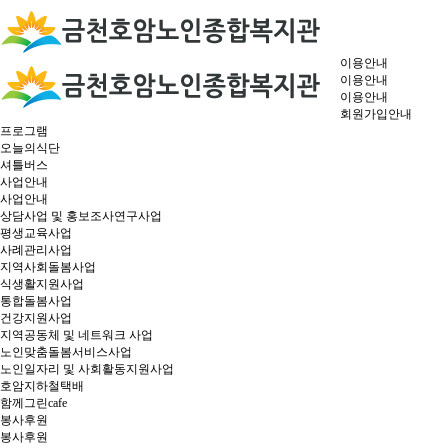
이용안내
이용안내
이용안내
회원가입안내
프로그램
오늘의식단
셔틀버스
사업안내
사업안내
상담사업 및 홍보조사연구사업
평생교육사업
사례관리사업
지역사회돌봄사업
식생활지원사업
통합돌봄사업
건강지원사업
지역공동체 및 네트워크 사업
노인맞춤돌봄서비스사업
노인일자리 및 사회활동지원사업
호암지하철택배
함께그린cafe
봉사후원
봉사후원