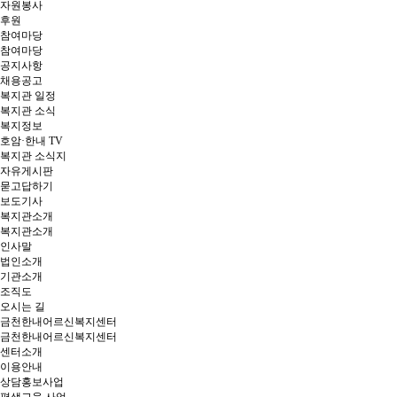
자원봉사
후원
참여마당
참여마당
공지사항
채용공고
복지관 일정
복지관 소식
복지정보
호암·한내 TV
복지관 소식지
자유게시판
묻고답하기
보도기사
복지관소개
복지관소개
인사말
법인소개
기관소개
조직도
오시는 길
금천한내어르신복지센터
금천한내어르신복지센터
센터소개
이용안내
상담홍보사업