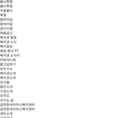
봉사후원
봉사후원
자원봉사
후원
참여마당
참여마당
공지사항
채용공고
복지관 일정
복지관 소식
복지정보
호암·한내 TV
복지관 소식지
자유게시판
묻고답하기
보도기사
복지관소개
복지관소개
인사말
법인소개
기관소개
조직도
오시는 길
금천한내어르신복지센터
금천한내어르신복지센터
센터소개