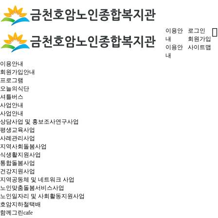
이용안
로그인
내
회원가입
이용안
사이트맵
내
이용안내
회원가입안내
프로그램
오늘의식단
셔틀버스
사업안내
사업안내
상담사업 및 홍보조사연구사업
평생교육사업
사례관리사업
지역사회돌봄사업
식생활지원사업
통합돌봄사업
건강지원사업
지역공동체 및 네트워크 사업
노인맞춤돌봄서비스사업
노인일자리 및 사회활동지원사업
호암지하철택배
함께그린cafe