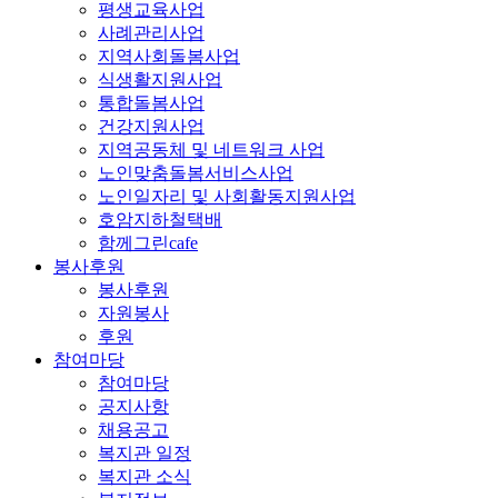
평생교육사업
사례관리사업
지역사회돌봄사업
식생활지원사업
통합돌봄사업
건강지원사업
지역공동체 및 네트워크 사업
노인맞춤돌봄서비스사업
노인일자리 및 사회활동지원사업
호암지하철택배
함께그린cafe
봉사후원
봉사후원
자원봉사
후원
참여마당
참여마당
공지사항
채용공고
복지관 일정
복지관 소식