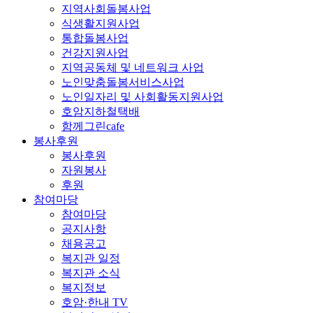
지역사회돌봄사업
식생활지원사업
통합돌봄사업
건강지원사업
지역공동체 및 네트워크 사업
노인맞춤돌봄서비스사업
노인일자리 및 사회활동지원사업
호암지하철택배
함께그린cafe
봉사후원
봉사후원
자원봉사
후원
참여마당
참여마당
공지사항
채용공고
복지관 일정
복지관 소식
복지정보
호암·한내 TV